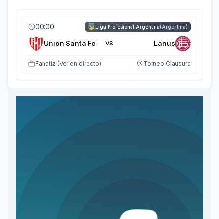
00:00
Liga Profesional Argentina
(
Argentina
)
Union Santa Fe
Lanus
VS
Fanatiz (Ver en directo)
Torneo Clausura