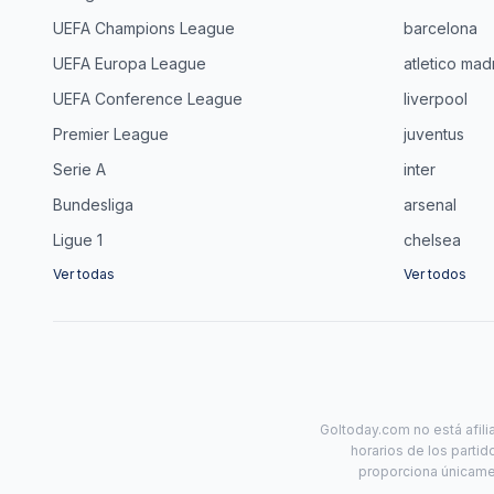
UEFA Champions League
barcelona
UEFA Europa League
atletico mad
UEFA Conference League
liverpool
Premier League
juventus
Serie A
inter
Bundesliga
arsenal
Ligue 1
chelsea
Ver todas
Ver todos
Goltoday.com no está afili
horarios de los partid
proporciona únicamen