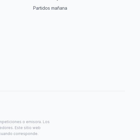
Partidos mañana
ompeticiones o emisora. Los
eedores. Este sitio web
s cuando corresponde.