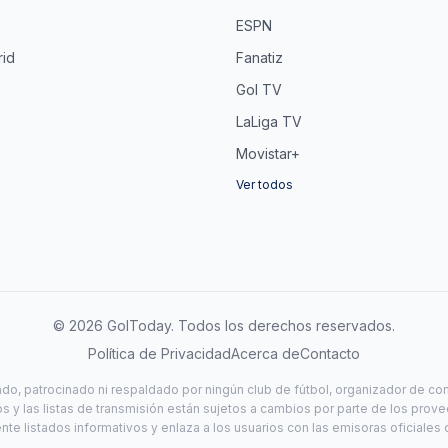
ESPN
rid
Fanatiz
Gol TV
LaLiga TV
Movistar+
Ver todos
©
2026
GolToday. Todos los derechos reservados.
Política de Privacidad
Acerca de
Contacto
ado, patrocinado ni respaldado por ningún club de fútbol, organizador de c
os y las listas de transmisión están sujetos a cambios por parte de los prov
te listados informativos y enlaza a los usuarios con las emisoras oficiale