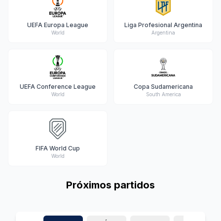
UEFA Europa League
Liga Profesional Argentina
World
Argentina
UEFA Conference League
Copa Sudamericana
World
South America
FIFA World Cup
World
Próximos partidos