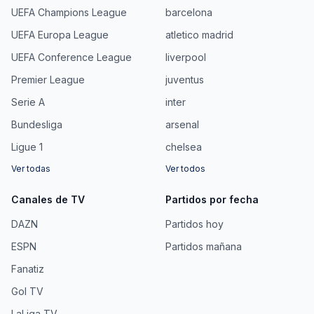
UEFA Champions League
barcelona
UEFA Europa League
atletico madrid
UEFA Conference League
liverpool
Premier League
juventus
Serie A
inter
Bundesliga
arsenal
Ligue 1
chelsea
Ver todas
Ver todos
Canales de TV
Partidos por fecha
DAZN
Partidos hoy
ESPN
Partidos mañana
Fanatiz
Gol TV
LaLiga TV