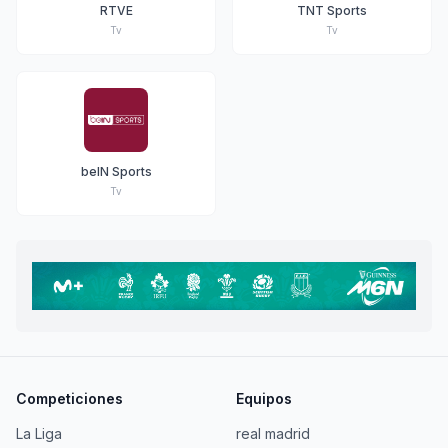
RTVE
TNT Sports
Tv
Tv
beIN Sports
Tv
Competiciones
Equipos
La Liga
real madrid