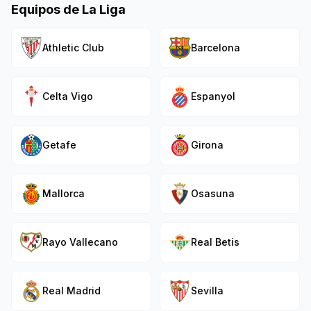
Equipos de
La Liga
Athletic Club
Barcelona
Celta Vigo
Espanyol
Getafe
Girona
Mallorca
Osasuna
Rayo Vallecano
Real Betis
Real Madrid
Sevilla