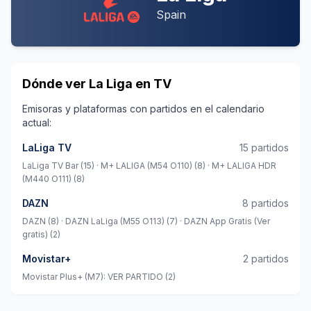
Spain
Dónde ver
La Liga
en TV
Emisoras y plataformas con partidos en el calendario
actual:
LaLiga TV
15
partido
s
LaLiga TV Bar (15) · M+ LALIGA (M54 O110) (8) · M+ LALIGA HDR
(M440 O111) (8)
DAZN
8
partido
s
DAZN (8) · DAZN LaLiga (M55 O113) (7) · DAZN App Gratis (Ver
gratis) (2)
Movistar+
2
partido
s
Movistar Plus+ (M7): VER PARTIDO (2)