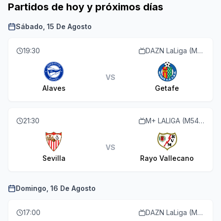
Partidos de hoy y próximos días
Sábado, 15 De Agosto
19:30
DAZN LaLiga (M55 O113)
VS
Alaves
Getafe
21:30
M+ LALIGA (M54 O110)
VS
Sevilla
Rayo Vallecano
Domingo, 16 De Agosto
17:00
DAZN LaLiga (M55 O113)