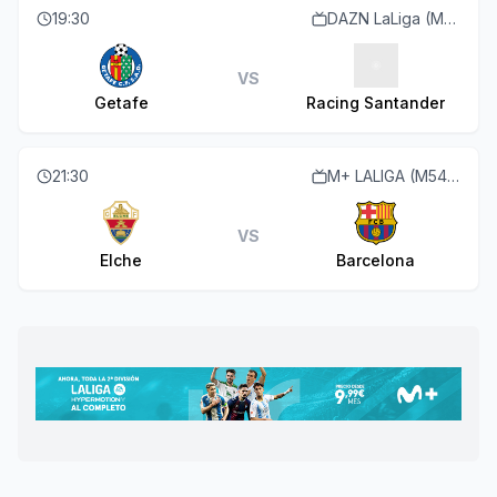
19:30
DAZN LaLiga (M55 O113)
VS
Getafe
Racing Santander
21:30
M+ LALIGA (M54 O110)
VS
Elche
Barcelona