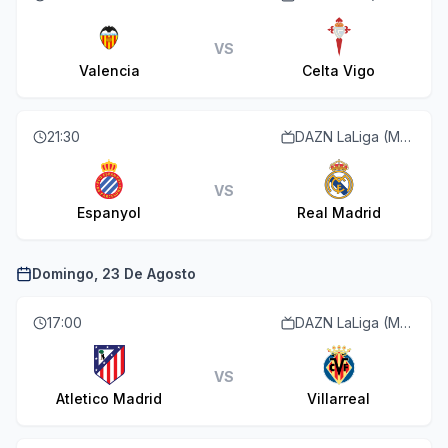
VS
Valencia
Celta Vigo
21:30
DAZN LaLiga (M55 O113)
VS
Espanyol
Real Madrid
Domingo, 23 De Agosto
17:00
DAZN LaLiga (M55 O113)
VS
Atletico Madrid
Villarreal