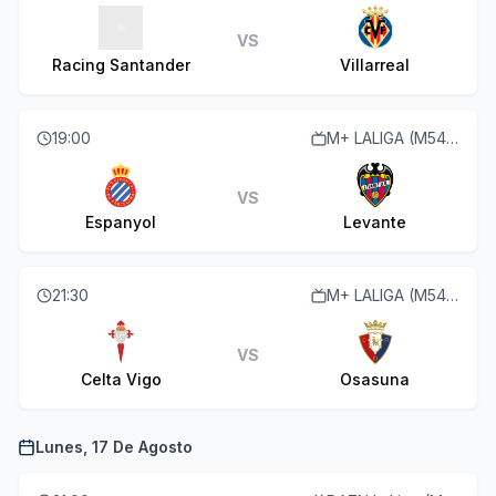
VS
Racing Santander
Villarreal
19:00
M+ LALIGA (M54 O110)
VS
Espanyol
Levante
21:30
M+ LALIGA (M54 O110)
VS
Celta Vigo
Osasuna
Lunes, 17 De Agosto