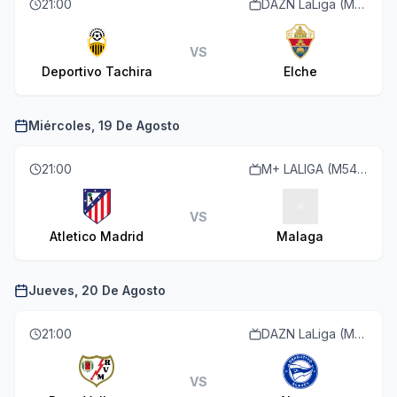
21:00
DAZN LaLiga (M55 O113)
VS
Deportivo Tachira
Elche
Miércoles, 19 De Agosto
21:00
M+ LALIGA (M54 O110)
VS
Atletico Madrid
Malaga
Jueves, 20 De Agosto
21:00
DAZN LaLiga (M55 O113)
VS