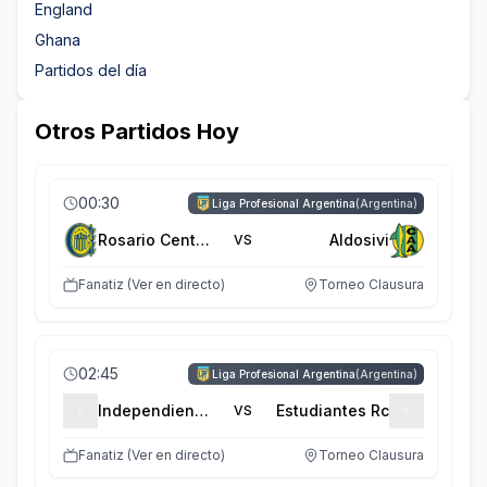
England
Ghana
Partidos
del día
Otros Partidos Hoy
00:30
Liga Profesional Argentina
(
Argentina
)
Rosario Central
Aldosivi
VS
Fanatiz (Ver en directo)
Torneo Clausura
02:45
Liga Profesional Argentina
(
Argentina
)
Independiente Rivadavia
Estudiantes Rc
VS
Fanatiz (Ver en directo)
Torneo Clausura