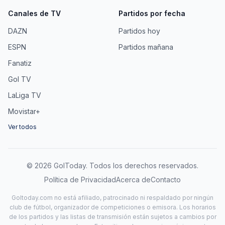
Canales de TV
Partidos por fecha
DAZN
Partidos hoy
ESPN
Partidos mañana
Fanatiz
Gol TV
LaLiga TV
Movistar+
Ver todos
©
2026
GolToday. Todos los derechos reservados.
Política de Privacidad
Acerca de
Contacto
Goltoday.com no está afiliado, patrocinado ni respaldado por ningún
club de fútbol, organizador de competiciones o emisora. Los horarios
de los partidos y las listas de transmisión están sujetos a cambios por