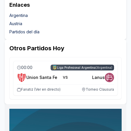
Enlaces
Argentina
Austria
Partidos
del día
Otros Partidos Hoy
00:00
Liga Profesional Argentina
(
Argentina
)
Union Santa Fe
Lanus
VS
Fanatiz (Ver en directo)
Torneo Clausura