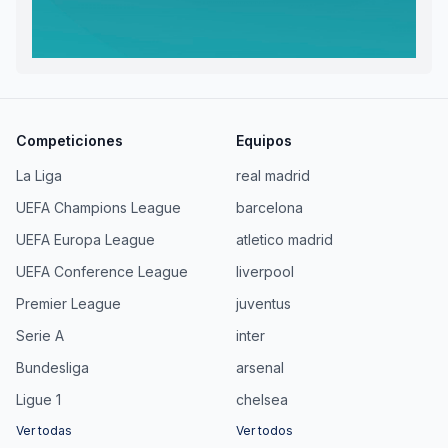
Competiciones
Equipos
La Liga
real madrid
UEFA Champions League
barcelona
UEFA Europa League
atletico madrid
UEFA Conference League
liverpool
Premier League
juventus
Serie A
inter
Bundesliga
arsenal
Ligue 1
chelsea
Ver todas
Ver todos